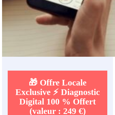
🎁
Offre Locale
Exclusive
⚡️ Diagnostic
Digital 100 % Offert
(valeur : 249 €)